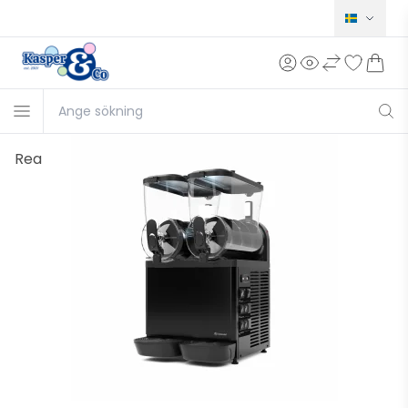
Norsk
Dansk
English
Deutsch
Rea
Français