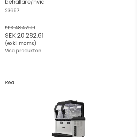
behållare/hvid
23657
SEK 43.471,01
SEK 20.282,61
(exkl. moms)
Visa produkten
Rea