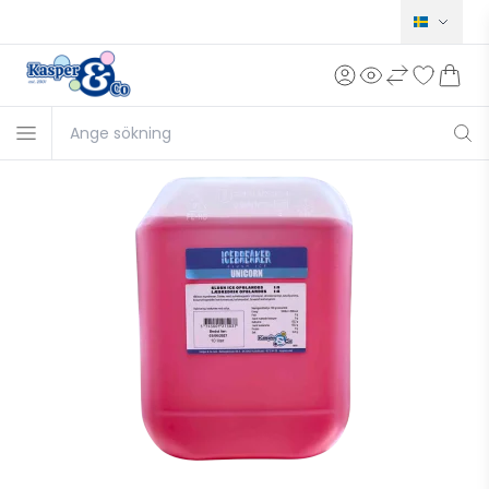
Norsk
Dansk
English
Deutsch
Français