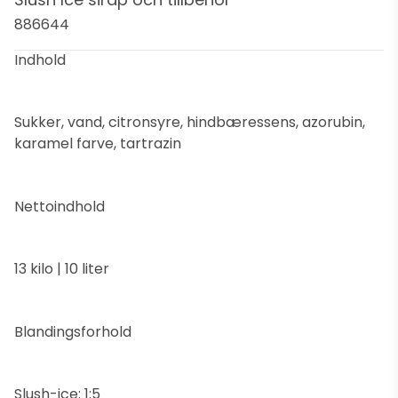
886644
Indhold
Sukker, vand, citronsyre, hindbæressens, azorubin,
karamel farve, tartrazin
Nettoindhold
13 kilo | 10 liter
Blandingsforhold
Slush-ice: 1:5