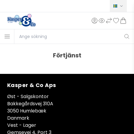
Norsk
Dansk
English
Deutsch
Förtjänst
Français
Kasper & Co Aps
Øst - Salgskontor
Bakkegårdsvej 310A
3050 Humlebæk
Danmark
Vest - Lager
Gemsevej 4, Port 3