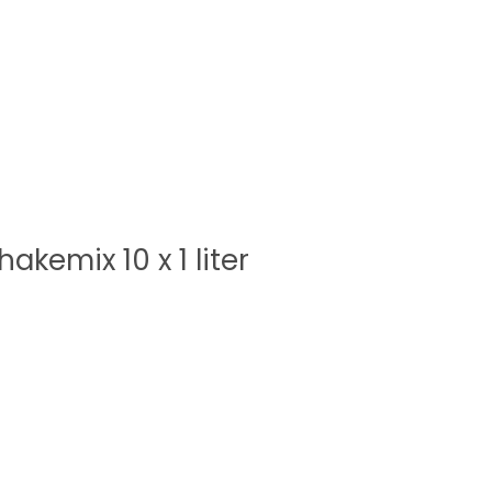
kemix 10 x 1 liter