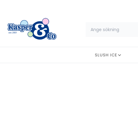
SLUSH ICE