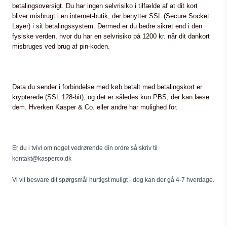
betalingsoversigt. Du har ingen selvrisiko i tilfælde af at dit kort
bliver misbrugt i en internet-butik, der benytter SSL (Secure Socket
Layer) i sit betalingssystem. Dermed er du bedre sikret end i den
fysiske verden, hvor du har en selvrisiko på 1200 kr. når dit dankort
misbruges ved brug af pin-koden.
Data du sender i forbindelse med køb betalt med betalingskort er
krypterede (SSL 128-bit), og det er således kun PBS, der kan læse
dem. Hverken Kasper & Co. eller andre har mulighed for.
Er du i tvivl om noget vedrørende din ordre så skriv til
kontakt@kasperco.dk
Vi vil besvare dit spørgsmål hurtigst muligt - dog kan der gå 4-7 hverdage.
Du kan også ringe til os på 45 76 44 96 alle hverdage mellem kl. 10-12