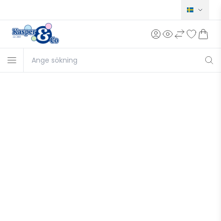
Norsk
Dansk
English
Deutsch
Français