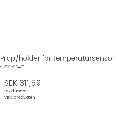
Prop/holder for temperatursensor
SL310R00491
SEK 311,59
(exkl. moms)
Visa produkten