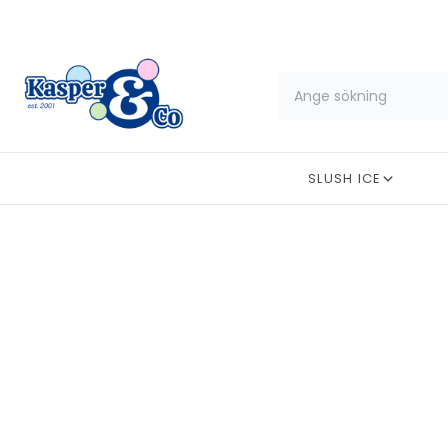
SLUSH ICE