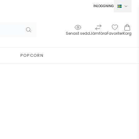
INLOGGNING
Norsk
Dansk
Senast sedd
Jämföra
Favoriter
Korg
English
Deutsch
POPCORN
Français
Reservedele til slush ice maskiner
Ghz slush ice maskine reservedele
Spin slush ice maskine reservedele
G5 slush ice maskine reservedele
Gbg - scoop - granitime slush ice maskine reservedele
Spm slush ice maskine reservedele
Ugolini slush ice maskine reservedele
Bras slush ice maskine reservedele
Cap slush ice maskine reservedele